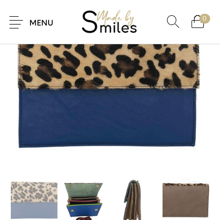
0
UDSALG
MENU