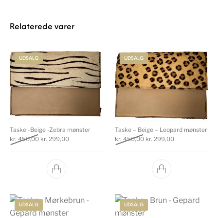
Relaterede varer
UDSALG
UDSALG
Taske -Beige -Zebra mønster
Taske – Beige – Leopard mønster
Den oprindelige pris var: kr. 450,00.
Den aktuelle pris er: kr. 299,00.
Den oprindelige pris var: k
Den aktuelle pri
kr.
450,00
kr.
299,00
kr.
450,00
kr.
299,00
UDSALG
UDSALG