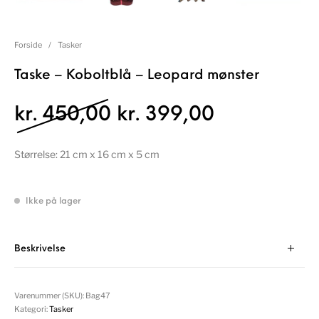
Forside
/
Tasker
Taske – Koboltblå – Leopard mønster
Den oprindelige pris 
Den aktuell
kr.
450,00
kr.
399,00
Størrelse: 21 cm x 16 cm x 5 cm
Ikke på lager
Beskrivelse
Varenummer (SKU):
Bag47
Kategori:
Tasker