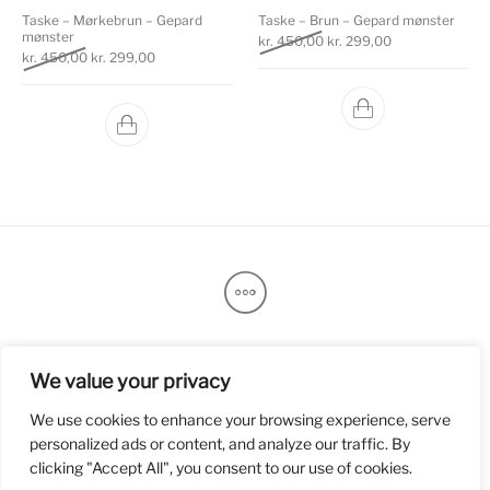
Taske – Mørkebrun – Gepard
Taske – Brun – Gepard mønster
mønster
Den oprindelige pris var: k
Den aktuelle pri
kr.
450,00
kr.
299,00
Den oprindelige pris var: kr. 450,00.
Den aktuelle pris er: kr. 299,00.
kr.
450,00
kr.
299,00
Handelsbetingelser
Returnering
Fragt
We value your privacy
Privatlivspolitik
Om
Kontakt
We use cookies to enhance your browsing experience, serve
© Copyright MadeBySmiles. All rights reserved.
personalized ads or content, and analyze our traffic. By
clicking "Accept All", you consent to our use of cookies.