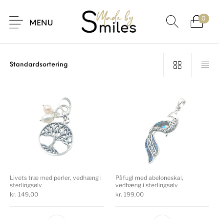
Forside
/
Smykker
/
Side 2
0
MENU
Smykker
26 items
Livets træ med perler, vedhæng i
Påfugl med abeloneskal,
sterlingsølv
vedhæng i sterlingsølv
kr.
149,00
kr.
199,00