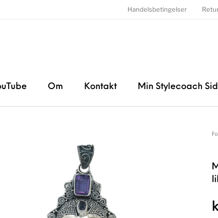
Handelsbetingelser
Retu
ouTube
Om
Kontakt
Min Stylecoach Si
Fo
M
l
k