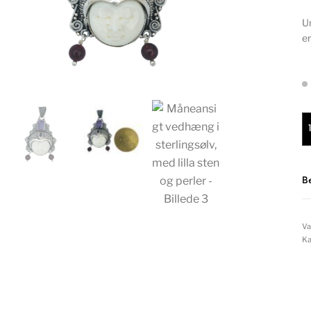
Un
er
Må
B
Va
Ka