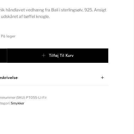
ik håndlavet vedhæng fra Bali i sterlingsølv, 925. Ansigt
 udskåret af bøffel knogle.
På lager
neansigt vedhæng i sterlingsølv, med lilla sten og perler antal
Tilføj Til Kurv
eskrivelse
renummer (SKU):
PT055-LI-Fir
tegori:
Smykker