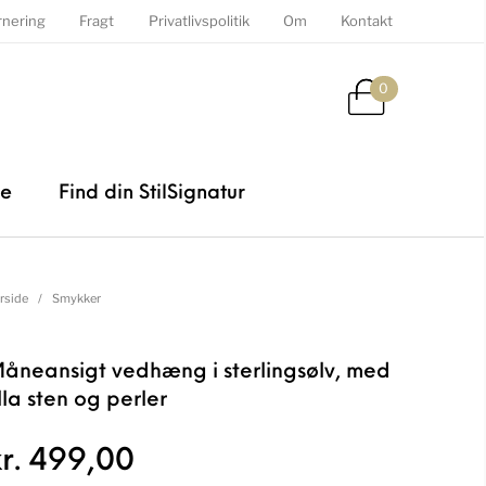
rnering
Fragt
Privatlivspolitik
Om
Kontakt
0
de
Find din StilSignatur
rside
/
Smykker
åneansigt vedhæng i sterlingsølv, med
illa sten og perler
r.
499,00