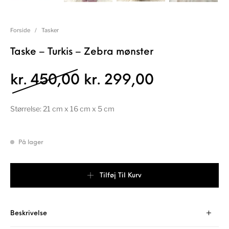
Forside
/
Tasker
Taske – Turkis – Zebra mønster
Den oprindelige pris 
Den aktuell
kr.
450,00
kr.
299,00
Størrelse: 21 cm x 16 cm x 5 cm
På lager
Taske - Turkis - Zebra mønster antal
Tilføj Til Kurv
Beskrivelse