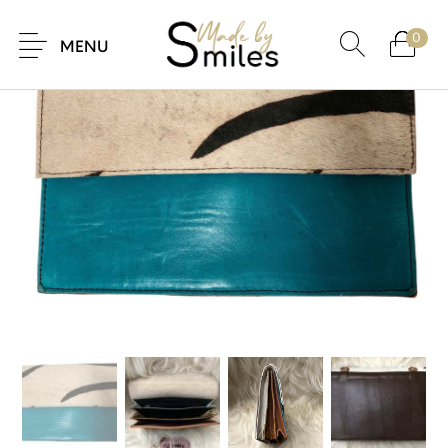
0
UDSALG
MENU