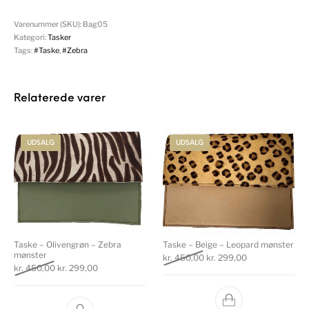
Varenummer (SKU):
Bag05
Kategori:
Tasker
Tags:
#Taske
,
#Zebra
Relaterede varer
UDSALG
UDSALG
Taske – Olivengrøn – Zebra
Taske – Beige – Leopard mønster
mønster
Den oprindelige pris var: k
Den aktuelle pri
kr.
450,00
kr.
299,00
Den oprindelige pris var: kr. 450,00.
Den aktuelle pris er: kr. 299,00.
kr.
450,00
kr.
299,00