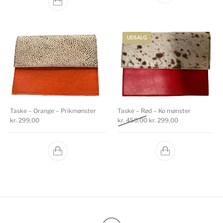
UDSALG
Taske – Orange – Prikmønster
Taske – Rød – Ko mønster
Den oprindelige pris var: k
Den aktuelle pri
kr.
299,00
kr.
450,00
kr.
299,00