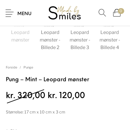
0
UDSALG
MENU
Forside
/
Punge
Pung – Mint – Leopard mønster
Den oprindelige pris 
Den aktuelle
kr.
320,00
kr.
120,00
Størrelse: 17 cm x 10 cm x 3 cm