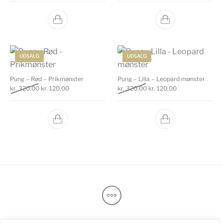
UDSALG
UDSALG
Pung – Rød – Prikmønster
Pung – Lilla – Leopard mønster
Den oprindelige pris var: kr. 320,00.
Den aktuelle pris er: kr. 120,00.
Den oprindelige pris var: k
Den aktuelle pris
kr.
320,00
kr.
120,00
kr.
320,00
kr.
120,00