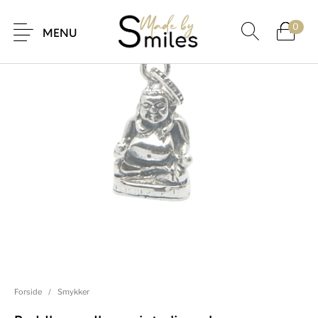
0
MENU
Forside
/
Smykker