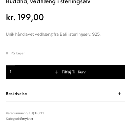
Buddha, vedhæng i sterlingsølv
kr.
199,00
Unik håndlavet vedhæng fra Bali i sterlingsølv, 925.
På lager
Buddha, vedhæng i sterlingsølv antal
Tilføj Til Kurv
Beskrivelse
Varenummer (SKU):
P003
Kategori:
Smykker