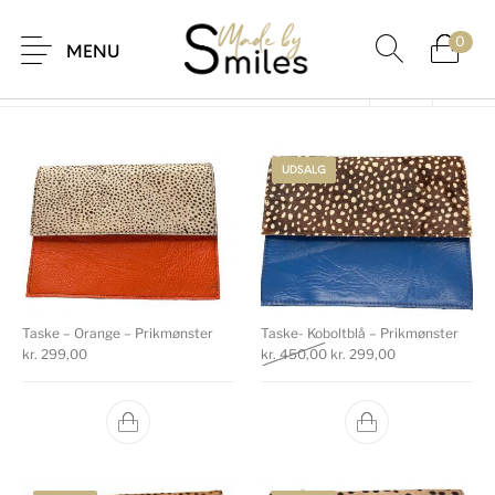
Forside
/
Vare Mønster
/
Prikmønster
0
MENU
UDSALG
Taske – Orange – Prikmønster
Taske- Koboltblå – Prikmønster
Den oprindelige pris var: k
Den aktuelle pri
kr.
299,00
kr.
450,00
kr.
299,00