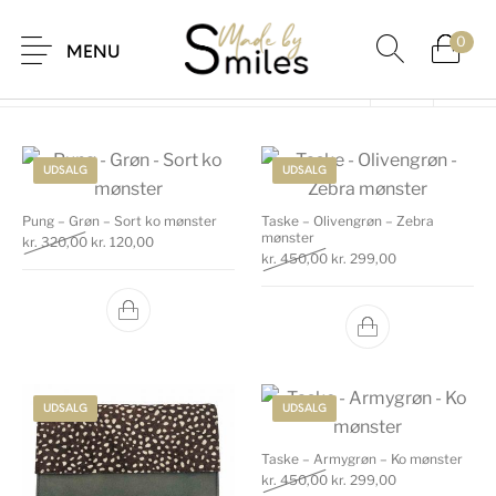
Forside
/
Vare Farve
/
Grøn
0
MENU
UDSALG
UDSALG
Pung – Grøn – Sort ko mønster
Taske – Olivengrøn – Zebra
mønster
Den oprindelige pris var: kr. 320,00.
Den aktuelle pris er: kr. 120,00.
kr.
320,00
kr.
120,00
Den oprindelige pris var: k
Den aktuelle pri
kr.
450,00
kr.
299,00
UDSALG
UDSALG
Taske – Armygrøn – Ko mønster
Den oprindelige pris var: k
Den aktuelle pri
kr.
450,00
kr.
299,00