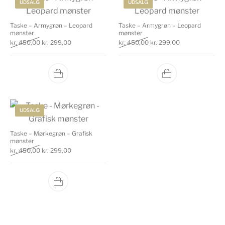
UDSALG
UDSALG
Taske – Armygrøn – Leopard
Taske – Armygrøn – Leopard
mønster
mønster
Den oprindelige pris var: kr. 450,00.
Den aktuelle pris er: kr. 299,00.
Den oprindelige pris var: k
Den aktuelle pri
kr.
450,00
kr.
299,00
kr.
450,00
kr.
299,00
UDSALG
Taske – Mørkegrøn – Grafisk
mønster
Den oprindelige pris var: kr. 450,00.
Den aktuelle pris er: kr. 299,00.
kr.
450,00
kr.
299,00