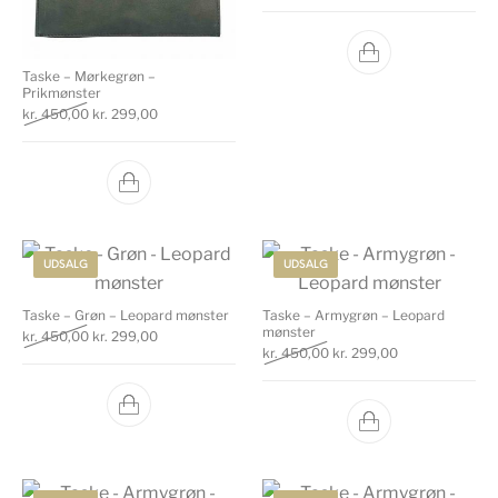
Taske – Mørkegrøn –
Prikmønster
Den oprindelige pris var: kr. 450,00.
Den aktuelle pris er: kr. 299,00.
kr.
450,00
kr.
299,00
UDSALG
UDSALG
Taske – Grøn – Leopard mønster
Taske – Armygrøn – Leopard
mønster
Den oprindelige pris var: kr. 450,00.
Den aktuelle pris er: kr. 299,00.
kr.
450,00
kr.
299,00
Den oprindelige pris var: k
Den aktuelle pri
kr.
450,00
kr.
299,00